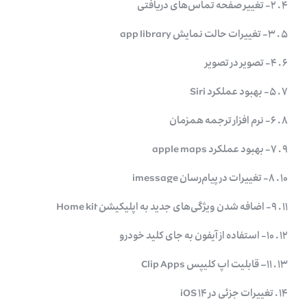
۴ . ۲- تغییر صفحه تماس‌های دریافتی
۵ . ۳- تغییرات حالت نمایش app library
۶ . ۴- تصویر در تصویر
۷ . ۵- بهبود عملکرد Siri
۸ . ۶- نرم افزار ترجمه همزمان
۹ . ۷- بهبود عملکرد apple maps
۱۰ . ۸- تغییرات در پیام‌رسان imessage
۱۱ . ۹- اضافه شدن ویژگی‌های جدید به اپلیکیشن Home kit
۱۲ . ۱۰- استفاده از آیفون به جای کلید خودرو
۱۳ . ۱۱– قابلیت اپ کلیپس Clip Apps
۱۴ . تغییرات جزئی در iOS ۱۴