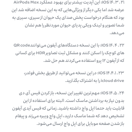
۲۱ . IOS ۱۴. ۳: این آپدیت بیشتر برای بهبود عملکرد AirPods Max
عرضه شد اما یکی دیگر از ویژگی‌هایی که به این نسخه اضافه شد این
بود که هنگام درخواست پخش صدای یک حیوان از سیری، سیری به
شما تصویر و لینک ویکی پدیای حیوان موردنظر را هم نشان
می‌دهد.
۲۲ . IOS ۱۴. ۴: با این نسخه دستگاه‌های آیفون می‌توانندQR code
های کوچک را اسکن کنند و مشکل ثبت تصاویر HDR برای کسانی
که از آیفون ۱۲ پرو استفاده می‌کردند هم حل شد.
۲۳ . IOS ۱۴.۴.۱: در این نسخه می‌توانید از طریق بخش فولدر،
icloud drive را به اشتراک بگذارید.
۲۴ . IOS ۱۴.۵: مهم‌ترین تغییر این نسخه، باز کردن فیس آی دی
بدون نیاز به برداشتن ماسک است. البته برای استفاده از این
قابلیت باید حتما اپل واچ داشته باشید. زمانی که فیس آیدی آیفون
تشخیص دهد که شما ماسک دارید، اپل واچ ویبره می‌زند و پیغام
باز شدن صفحه موبایل برای اپل واچ ارسال می‌شود.