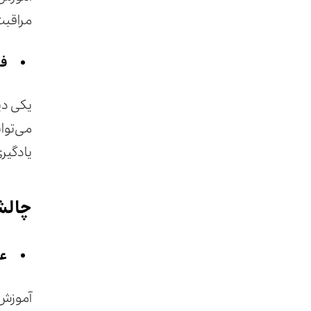
مراقبت
فر
یکی دیگ
می‌توا
یادگیر
چالش
عد
آموزش م