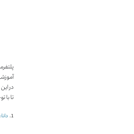
پلتفرم­
آموزشی 
در این
تا با ت
دانا:
د