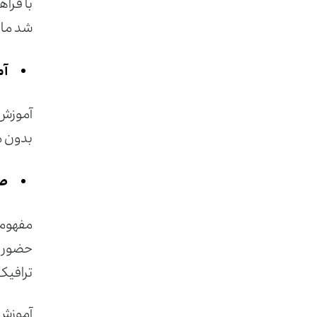
با فراه
شد ما ه
آم
آموزش 
بدون م
صر
مفهومی 
حضور د
ترافیک 
آموزش م