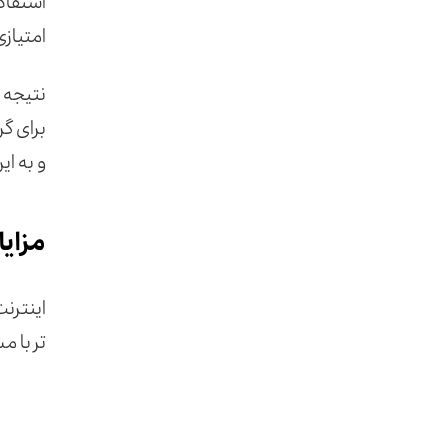
استفاده
امتیازی
نتیجه ا
برای گ
و به ا
مزایا
اینترنت
تر با 