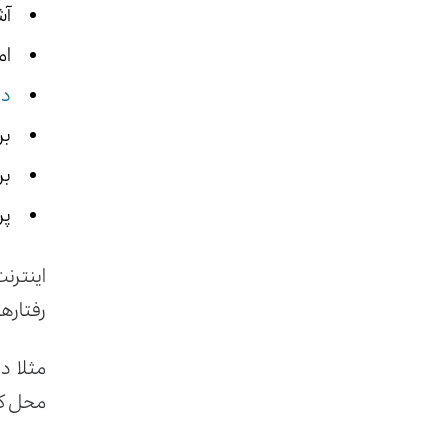
آش
ام
در
بر
بر
پر
اینترن
رفتارها
مثلا در
محل کار