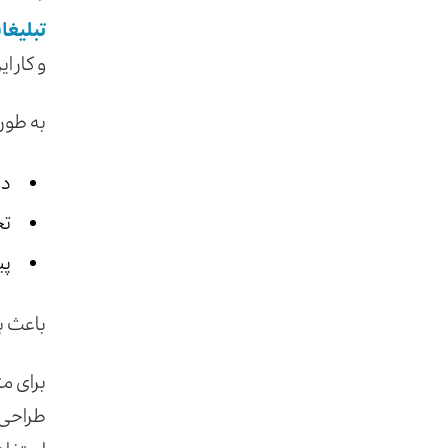
تبلیغا
و کار 
به طور 
در
تج
پی
باعث ب
برای م
طراحی ی