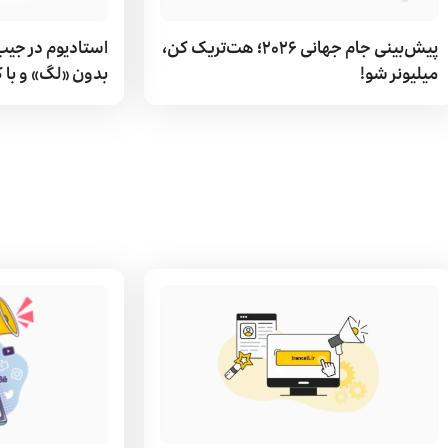
پیش‌بینی جام جهانی ۲۰۲۶؛ هت‌تریک کن،
استادیوم در جیب
میلیونر شو!
بدون «لگ» و با کیفیت ۴K