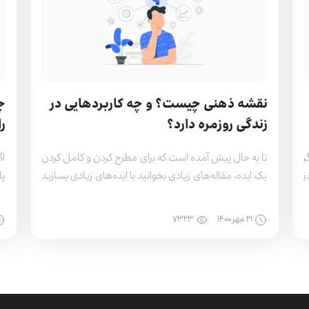
نقشه ذهنی چیست؟ و چه کاربردهایی در
چ
زندگی روزمره دارد؟
ر
ر
تا به حال پیش آمده است که برای مطرح کردن و کامل کردن
اگ
ر
یک ایده، مقاله‌های زیادی بخوانید یا ایده‌های زیادی بسازید
پا
ه
اما نتوانید میان آن‌ها ارتباط برقرار کنید؟ در چنین موقعیتی
خو
ه
که با ایده‌ها و اطلاعات زیادی محاصره شده‌اید و برای نظم
با
۲۱ مهر ۱۴۰۰
۷۳۲۳
د
بخشیدن به افکارتان به چالش خورده‌اید، نقشه ذهنی یا
چگ
Mind map به […]
تا