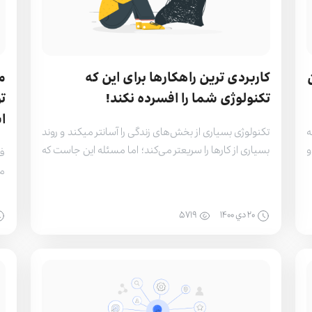
کاربردی ترین راهکارها برای این که
تکنولوژی شما را افسرده نکند!
ت
ا
ه
تکنولوژی بسیاری از بخش‌های زندگی را آسان­تر می­کند و روند
و
بسیاری از کارها را سریع­تر می‌کند؛ اما مسئله این جاست که
فر
ی
خیلی از افراد به تکنولوژی اعتیاد پیدا کرده‌اند و وابستگی به
مق
ی
تکنولوژی در کنار تمام مزایای آن باعث احساساتی مثل
مش
ت
استرس، اضطراب، عصبانیت و گاهی حواس‌پرتی در بعضی
۲۰ دي ۱۴۰۰
۵۷۱۹
د
افراد شده است. به خاطر همین […]
خو